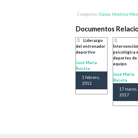
Categorías:
Clases
,
Histórico Más
Documentos Relaci
Liderazgo
del entrenador
Intervenció
deportivo
psicológica 
deportes de
José Maria
equipo
Buceta
José Maria
1 febrero,
Buceta
2012
17 marzo,
2017