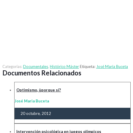
Categorías:
Documentales
,
Histórico Máster
Etiqueta:
José Maria Buceta
Documentos Relacionados
Optimismo, ùporque sí?
José Maria Buceta
20 octubre, 2012
Intervención psicológica en juegos olímpicos