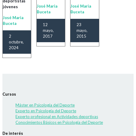
deportistas
José Maria
José Maria
jóvenes
Buceta
Buceta
José Maria
Buceta
12
23
mayo,
mayo,
2
2017
2015
octubre,
2024
Cursos
Máster en Psicología del Deporte
Experto en Psicología del Deporte
Experto profesional en Actividades deportivas
Conocimientos Básicos en Psicología del Deporte
De interés