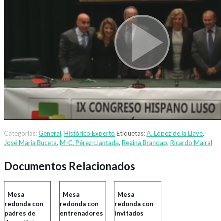
Categorías:
General
,
Histórico Experto
Etiquetas:
A. López de la Llave
,
José Maria Buceta
,
M-C. Pérez-Llantada
,
Regina Brandao
,
Ricardo Mairal
Documentos Relacionados
Mesa
Mesa
Mesa
redonda con
redonda con
redonda con
padres de
entrenadores
invitados