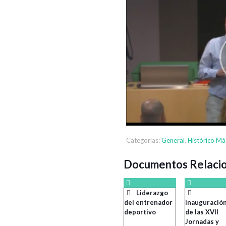
Categorías:
General
,
Histórico Má
Documentos Relaci
Liderazgo
del entrenador
Inauguració
deportivo
de las XVII
Jornadas y