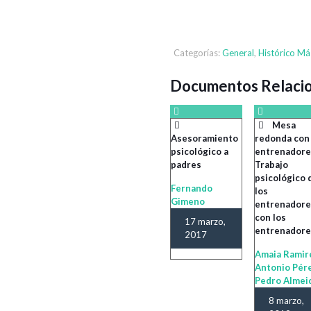
Categorías:
General
,
Histórico Má
Documentos Relaci
Mesa
Asesoramiento
redonda con
psicológico a
entrenadore
padres
Trabajo
psicológico 
Fernando
los
Gimeno
entrenadore
con los
17 marzo,
entrenador
2017
Amaia Ramir
Antonio Pére
Pedro Almei
8 marzo,