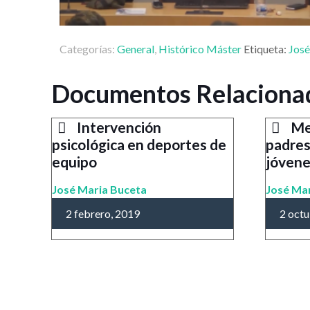
Categorías:
General
,
Histórico Máster
Etiqueta:
José
Documentos Relaciona
Intervención
Me
psicológica en deportes de
padres
equipo
jóven
José Maria Buceta
José Ma
2 febrero, 2019
2 octu