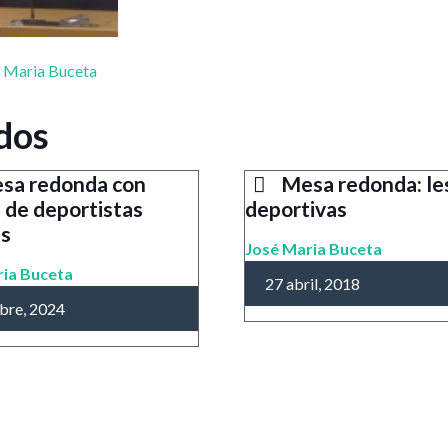
 Maria Buceta
dos
sa redonda con
Mesa redonda: le
 de deportistas
deportivas
es
José Maria Buceta
ria Buceta
27 abril, 2018
bre, 2024