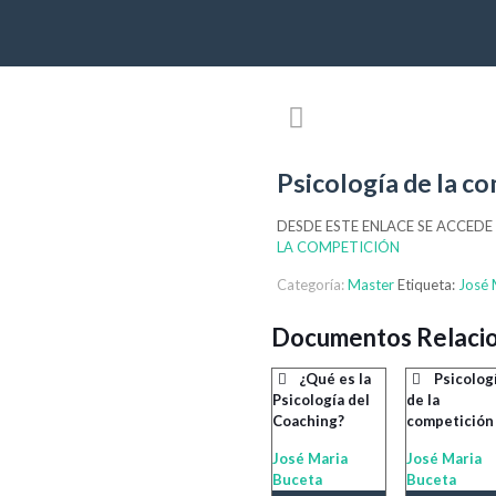
Psicología de la c
DESDE ESTE ENLACE SE ACCEDE
LA COMPETICIÓN
Categoría:
Master
Etiqueta:
José 
Documentos Relaci
¿Qué es la
Psicolog
Psicología del
de la
Coaching?
competición 
José Maria
José Maria
Buceta
Buceta