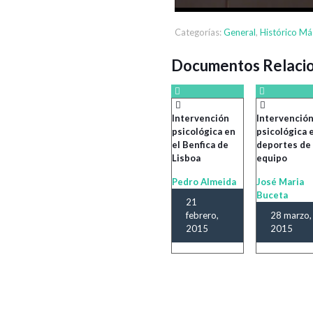
Categorías:
General
,
Histórico Má
Documentos Relaci
Intervención
Intervenció
psicológica en
psicológica 
el Benfica de
deportes de
Lisboa
equipo
Pedro Almeida
José Maria
Buceta
21
febrero,
28 marzo,
2015
2015