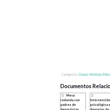
Categorías:
Clases
,
Histórico Más
Documentos Relaci
Mesa
redonda con
Intervenció
padres de
psicológica 
deportistas
deportes de