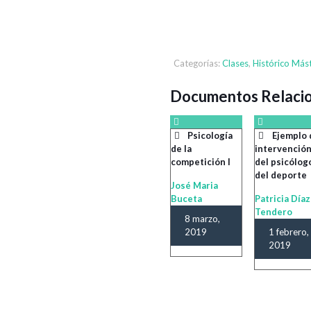
Categorías:
Clases
,
Histórico Más
Documentos Relaci
Psicología
Ejemplo 
de la
intervenció
competición I
del psicólog
del deporte
José Maria
Buceta
Patricia Díaz
Tendero
8 marzo,
2019
1 febrero,
2019