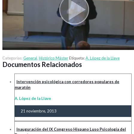
Categorías:
General
,
Histórico Máster
Etiqueta:
A. López de la Llave
Documentos Relacionados
Intervención psicológica con corredores populares de
maratón
A. López de la Llave
21 noviembre, 2013
Inauguración del IX Congreso Hispano Luso Psicología del