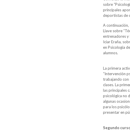
sobre “Psicologí
principales apo
deportistas de 
A continuación, 
Llave sobre “Téc
entrenadores y 
Iciar Eraña, sob
en Psicología de
alumnos.
La primera acti
“Intervención ps
trabajando con 
clases. La prim
las principales
psicológica no d
algunas ocasion
para los psicól
presentar en pú
Segundo curs