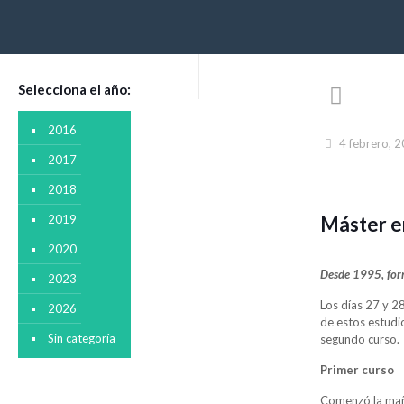
Selecciona el año:
2016
4 febrero, 
2017
2018
2019
Máster e
2020
Desde 1995, form
2023
Los días 27 y 2
2026
de estos estudi
Sin categoría
segundo curso.
Primer curso
Comenzó la maña