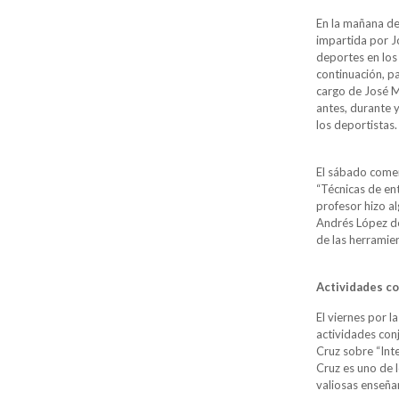
En la mañana del
impartida por Jo
deportes en los
continuación, pa
cargo de José Ma
antes, durante 
los deportistas.
El sábado comen
“Técnicas de ent
profesor hizo a
Andrés López de 
de las herramie
Actividades c
El viernes por 
actividades con
Cruz sobre “Int
Cruz es uno de l
valiosas enseña