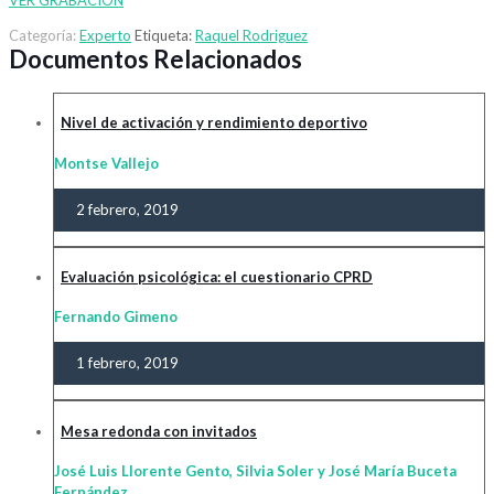
Categoría:
Experto
Etiqueta:
Raquel Rodriguez
Documentos Relacionados
Nivel de activación y rendimiento deportivo
Montse Vallejo
2 febrero, 2019
Evaluación psicológica: el cuestionario CPRD
Fernando Gimeno
1 febrero, 2019
Mesa redonda con invitados
José Luis Llorente Gento, Silvia Soler y José María Buceta
Fernández