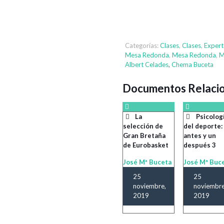
Categorías:
Clases
,
Clases
,
Expert
Mesa Redonda
,
Mesa Redonda
,
M
Albert Celades
,
Chema Buceta
Documentos Relaci
La
Psicolog
selección de
del deporte:
Gran Bretaña
antes y un
de Eurobasket
después 3
José Mª Buceta
José Mª Buc
25
25
noviembre,
noviembre
2019
2019