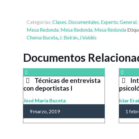
Categorías:
Clases
,
Documentales
,
Experto
,
General
,
Mesa Redonda
,
Mesa Redonda
,
Mesa Redonda
Etiqu
Chema Buceta
,
J. Beirán
,
J.Valdés
Documentos Relaciona
Técnicas de entrevista
In
con deportistas I
psicol
José Maria Buceta
Iciar Er
9 marzo, 2019
1 febr