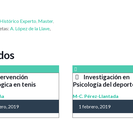
Histórico Experto
,
Master
,
etas:
A. López de la Llave
,
dos
tervención
Investigación en
ógica en tenis
Psicología del deport
aña
M-C. Pérez-Llantada
ero, 2019
1 febrero, 2019