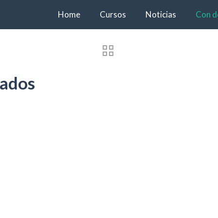
Home
Cursos
Noticias
Con d
tados