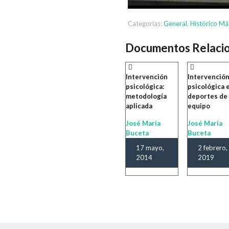
Categorías:
General
,
Histórico Má
Documentos Relaci
Intervención
Intervenció
psicológica:
psicológica 
metodología
deportes de
aplicada
equipo
José Maria
José Maria
Buceta
Buceta
17 mayo,
2 febrero,
2014
2019