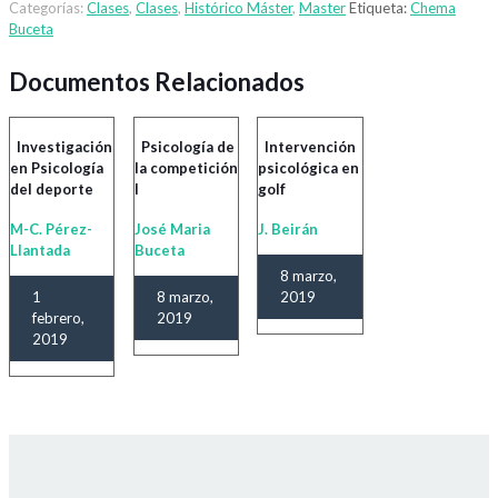
Categorías:
Clases
,
Clases
,
Histórico Máster
,
Master
Etiqueta:
Chema
Buceta
Documentos Relacionados
Investigación
Psicología de
Intervención
en Psicología
la competición
psicológica en
del deporte
I
golf
M-C. Pérez-
José Maria
J. Beirán
Llantada
Buceta
8 marzo,
1
8 marzo,
2019
febrero,
2019
2019