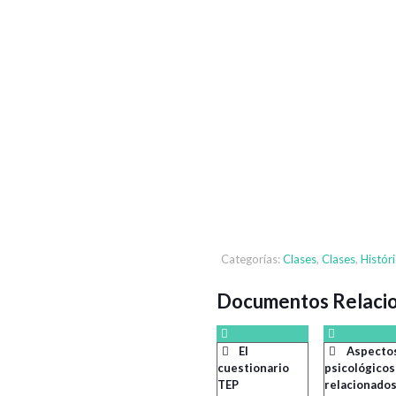
Categorías:
Clases
,
Clases
,
Histór
Documentos Relaci
El
Aspecto
cuestionario
psicológicos
TEP
relacionado