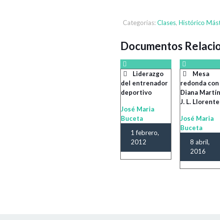
Categorías:
Clases
,
Histórico Más
Documentos Relaci
Liderazgo
Mesa
del entrenador
redonda con
deportivo
Diana Martín
J. L. Llorente
José Maria
Buceta
José Maria
Buceta
1 febrero,
2012
8 abril,
2016