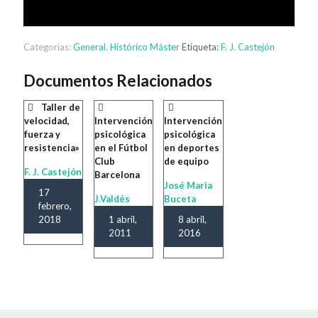
Categorías:
General
,
Histórico Máster
Etiqueta:
F. J. Castejón
Documentos Relacionados
Taller de
velocidad,
Intervención
Intervención
fuerza y
psicológica
psicológica
resistencia»
en el Fútbol
en deportes
Club
de equipo
F. J. Castejón
Barcelona
José Maria
17
J.Valdés
Buceta
febrero,
2018
1 abril,
8 abril,
2011
2016