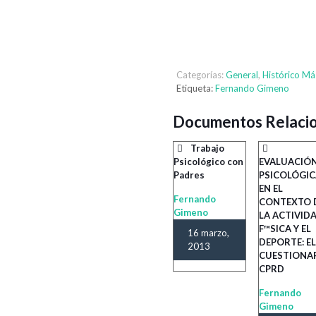
Categorías:
General
,
Histórico Má
Etiqueta:
Fernando Gimeno
Documentos Relaci
Trabajo
Psicológico con
EVALUACIÓ
Padres
PSICOLÓGI
EN EL
Fernando
CONTEXTO 
Gimeno
LA ACTIVID
F™SICA Y EL
16 marzo,
DEPORTE: E
2013
CUESTIONA
CPRD
Fernando
Gimeno