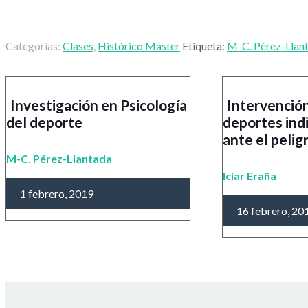
Categorías:
Clases
,
Histórico Máster
Etiqueta:
M-C. Pérez-Llan
Investigación en Psicología
Intervención
del deporte
deportes indi
ante el pelig
M-C. Pérez-Llantada
Iciar Eraña
1 febrero, 2019
16 febrero, 20