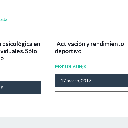
tada
 psicológica en
Activación y rendimiento
viduales. Sólo
deportivo
ro
Montse Vallejo
17 marzo, 2017
18