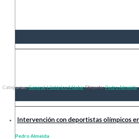
Categorías:
General
,
Histórico Máster
Etiqueta:
Pedro Almeida
Intervención con deportistas olímpicos e
Pedro Almeida